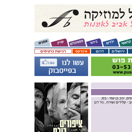
ירושלים
דרום
אינדקס
רכישת כרטיסים
פים, יניב בן עמי - בס,
ב - קלידים ושירה , ניר דנן