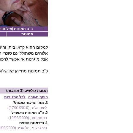
כ``ב תמונות (צילום: 
תמונות
למקום ההוא קראו בית. והיה 
אלוהים משתולל עם סוכריות
אבל מיגרנות אי אפשר לרפא
כ"ב תמונות מחייהן של שלוש
תגובת גולשים
(3 תגובות)
הוסף תגובה
לכל התגובות
3.
מתי יש עוד הצגות?
ליאת אלה , (17/01/2010)
2.
כ"ב תמונות באפריל
כב תמונות , (19/03/2009)
1.
הזדמנות נוספת
טלי גבעוני , תל אביב (18/03/2009)