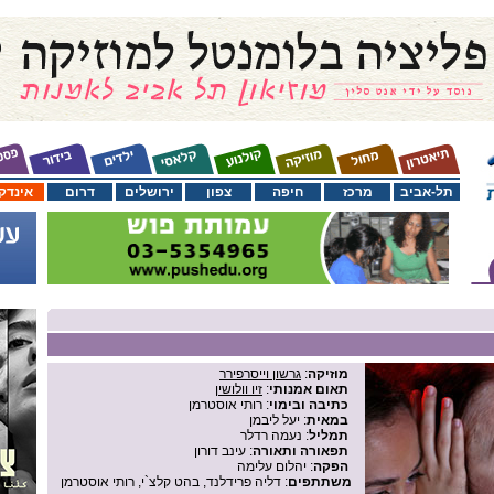
תל-אביב
מרכז
חיפה
צפון
ירושלים
דרום
אינדק
מוזיקה
:
גרשון וייסרפירר
תאום אמנותי
:
זיו וולושין
כתיבה ובימוי
: רותי אוסטרמן
במאית
: יעל ליבמן
תמליל
: נעמה רדלר
תפאורה ותאורה
: עינב דורון
הפקה
: יהלום עלימה
משתתפים
: דליה פרידלנד, בהט קלצ`י, רותי אוסטרמן