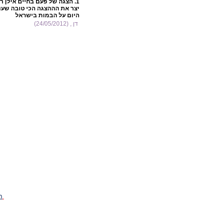
1.
הצגה של פעם בחיים אילן רו
יצר את הההצגה הכי טובה שעו
היום על הבמות בישראל
דן , (24/05/2012)
ה