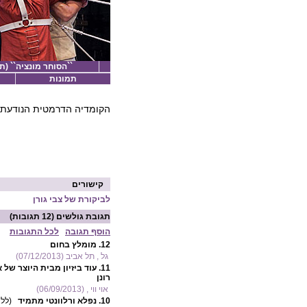
``הסוחר מונציה`` (ת
תמונות
הקומדיה הדרמטית הנודעת ש
קישורים
לביקורת של צבי גורן
תגובת גולשים
(12 תגובות)
הוסף תגובה
לכל התגובות
12.
מומלץ בחום
גל , תל אביב (07/12/2013)
11.
עוד ביזיון מבית היוצר של א
רונן
אוי ווי , (06/09/2013)
10.
נפלא ורלוונטי מתמיד
(לל