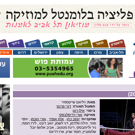
תל-אביב
מרכז
חיפה
צפון
ירושלים
דרום
אינדק
מאת
: ויליאם שייקספיר
תפעול תאורה
:
דורי פרנס
בימוי
:
אילן רונן
מוזיקה
:
אורי וידיסלבסקי
שחקניות
:
יעקב כהן
,
אלון אופיר
,
אורי הוכמן
, יוסף
סווד, הילה פלדמן, דני לשמן, יואב דונט , לירז חממי,
ניר זליחובסקי, רינת מטטוב , אביב אלוש/ יובל
שלומוביץ, תומר שרון, ארז דריגס