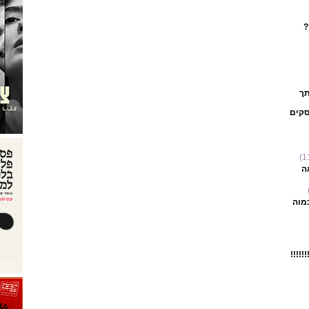
ך
סקים
ה
מוה
!!!!!!