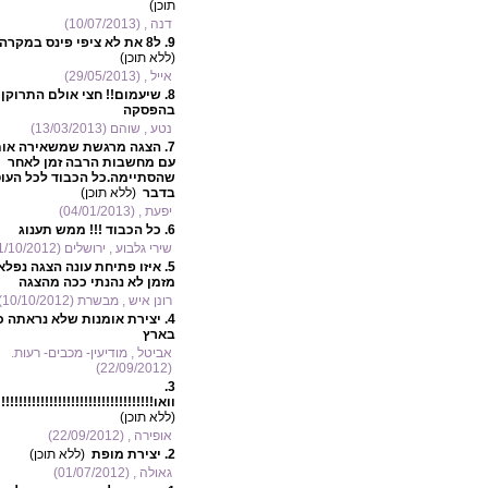
תוכן)
דנה , (10/07/2013)
9.
ל8 את לא ציפי פינס במקרה?
(ללא תוכן)
אייל , (29/05/2013)
8.
שיעמום!! חצי אולם התרוקן
בהפסקה
נטע , שוהם (13/03/2013)
7.
הצגה מרגשת שמשאירה אות
עם מחשבות הרבה זמן לאחר
שהסתיימה.כל הכבוד לכל העו
בדבר
(ללא תוכן)
יפעת , (04/01/2013)
6.
כל הכבוד !!! ממש תענוג
שירי גלבוע , ירושלים (11/10/2012)
5.
איזו פתיחת עונה הצגה נפלא
מזמן לא נהנתי ככה מהצגה
רונן איש , מבשרת (10/10/2012)
4.
יצירת אומנות שלא נראתה כ
בארץ
אביטל , מודיעין- מכבים- רעות.
(22/09/2012)
3.
וואו!!!!!!!!!!!!!!!!!!!!!!!!!!!!!!!!!!!!
(ללא תוכן)
אופירה , (22/09/2012)
2.
יצירת מופת
(ללא תוכן)
גאולה , (01/07/2012)