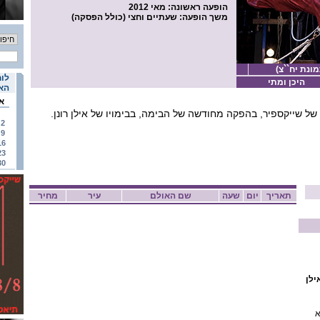
הופעה ראשונה
: מאי 2012
משך הופעה
: שעתיים וחצי (כולל הפסקה)
מונת יח``צ)
לוח
היכן ומתי
האי
א
ל שייקספיר, בהפקה מחודשה של הבימה, בבימויו של אילן רונן.
2
9
16
23
30
תאריך
יום
שעה
שם האולם
עיר
מחיר
ילן
א