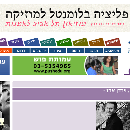
תל-אביב
מרכז
חיפה
צפון
ירושלים
דרום
אינדק
וירדן ארז -