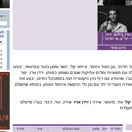
לוח
ארז, צילום: ירדן
האי
 - יח``צ, גד תדהר -
א
היכן ומתי
2
9
16
23
תדהר, נגן העוד והזמר, וניתאי קלי, השר ומנגן בעוד ובסיטאר, יבצעו
30
ה עם מעשיות ומלים עתיקות שטרם נשמעו כמותן. ירדן ארז, יוצר
בנג'ו, שהופיע עם ריף כהן וויקטוריה חנה בפסטיבל הפיוט, יבצע את
שירה העברית יחד עם נגן כלי ההקשה איתמר גוטמן, במופע שהשלם
 קלי
עוד, סיטאר, שירה |
ירדן ארז
שירה, עוד, כינור, בנג׳ו פרטלס
מקלדת
תאריך
יום
שעה
שם האולם
עיר
מחיר