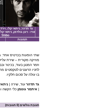
גד תדהר, ניתאי קלי, וירדן 
ארז - רונן גולדמן, ניתאי קלי
Shibo
תמונות
שתי הופעות בכרטיס אחד: גד 
מוזיקה מקורית – שירת עליל
וזמר המנגן בעוד, בכינור וב
לחניו הרעננים לטקסטים מה
בו עולה על סכום חלקיו.
גד תדהר
עוד, שירה |
ניתאי
|
איתמר גוטמן
כלי הקשה ו
תגובת גולשים
(0 תגובות)