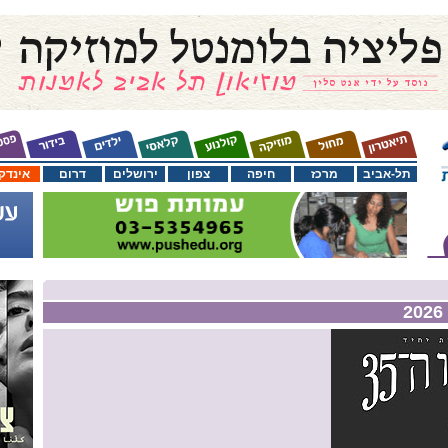
תל-אביב
מרכז
חיפה
צפון
ירושלים
דרום
אינדק