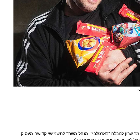
ו
תומר שרון לנובלה "בארטלבי". מנהל משרד לתשמישי קדושה מעסיק
יל לערער את יסודות המציאות שלו.