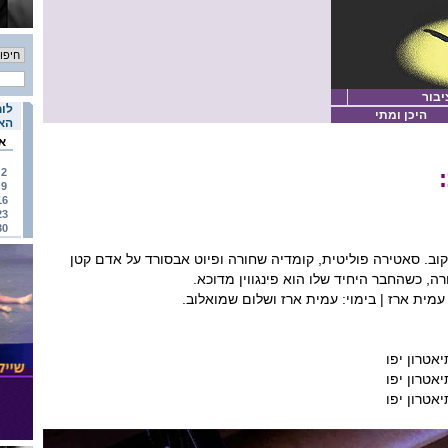
יבור
לוח
היכן ומתי
האי
א
2
9
16
23
30
קוב. סאטירה פוליטית, קומדיה שחורה ופיוט אבסורד על אדם קטן
רה, כשהחבר היחיד שלו הוא פינגווין מדוכא.
עמית ארז | בימוי: עמית ארז ושלום שמואלוב.