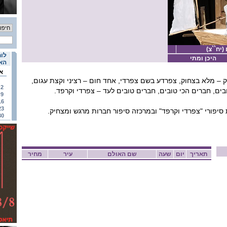
יח``צ)
לוח
היכן ומתי
האי
א
וק – מלא בצחוק, צפרדע בשם צפרדי, אחד חום – רציני וקצת עגום,
2
ם, חברים הכי טובים, חברים טובים לעד – צפרדי וקרפד.
9
16
23
יפורי "צפרדי וקרפד" ובמרכזה סיפור חברות מרגש ומצחיק.
30
תאריך
יום
שעה
שם האולם
עיר
מחיר