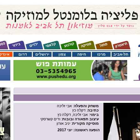
תל-אביב
מרכז
חיפה
צפון
ירושלים
דרום
אינדק
משחק והפעלה
: אבי זליכה
כתיבה
: דקלה כץ
בימוי
: אבי זליכה, דקלה כץ
עיצוב תפאורה ובובות
: ודים קשרסקי
מוסיקה מקורית
: יניב אורון
הופעה ראשונה
: יוני 2017