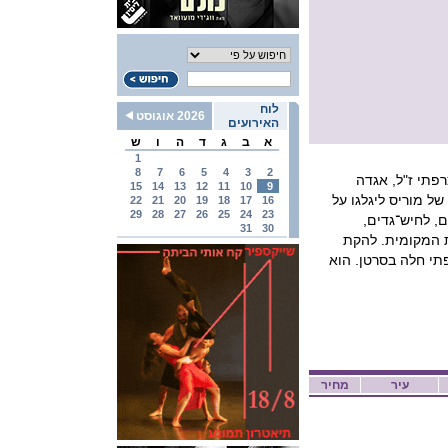
לוח
2026 אוגוסט
האירועים
א
ב
ג
ד
ה
ו
ש
1
8
7
6
5
4
3
2
רפתי ז"ל, אגדה
15
14
13
12
11
10
9
של מוריס ליגלגו על
22
21
20
19
18
17
16
29
28
27
26
25
24
23
ם, לחיש־גדים,
31
30
 המקומית. להקת
ה ב-2015, ושנה אחר-כך צרפתי חלה בסרטן. הוא
עיר
מחיר