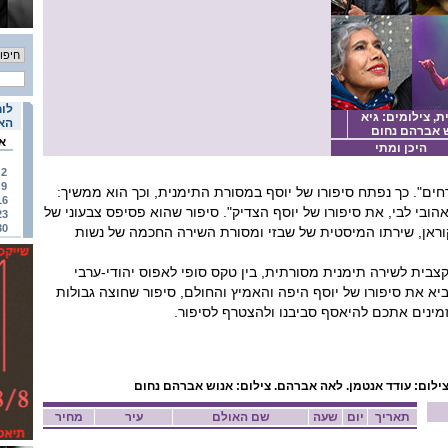
לוח
ת, צילומים: גיא
האי
וש אברהם נחום
א
היכן ומתי
2
9
ים". כך נפתח סיפורו של יוסף במסורת התימנית, וכך הוא ממשיך:
16
הובי לבי, את סיפורו של יוסף הצדיק". סיפור שהוא פסיפס צבעוני של
23
30
וראן, שירתו המיסטית של שבזי ומסורת השירה החכמה של נשות
צבית לשירה תימנית מסורתית, בין טקס סופי לאפוס יהודי-ערבי
א את סיפורו של יוסף היפה והאמיץ והחולם, סיפור שחוצה גבולות
זמינים אתכם להיאסף סביבנו ולהצטרף לסיפור.
צילום:
עודד אנטמן.
לאה אברהם. צילום:
אנוש אברהם נחום
תאריך
יום
שעה
שם האולם
עיר
מחיר