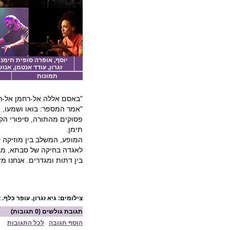
יוסף, אופרה סופית תימני
זגרון, עודד אנטמן, אנ
תמונות
"באסם אללה אל-רחמן אל-רח
"אמר המספר: בואו ושמעו, א
פסוקים מהתורה, סיפורי הק
תימן.
המופע, המשלב בין מוזיקה ק
לאגדה בחיקה של סבתא, מבי
בין דתות ומגדרים. אנחנו מ
צילומים:
גיא זגרון.
עופר כלף. 
תגובת גולשים
(0 תגובות)
הוסף תגובה
לכל התגובות