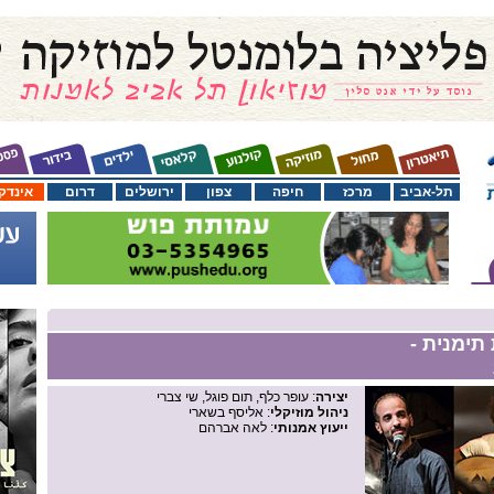
תל-אביב
מרכז
חיפה
צפון
ירושלים
דרום
אינדק
 תימנית -
יצירה
: עופר כלף, תום פוגל, שי צברי
ניהול מוזיקלי
: אליסף בשארי
ייעוץ אמנותי
: לאה אברהם