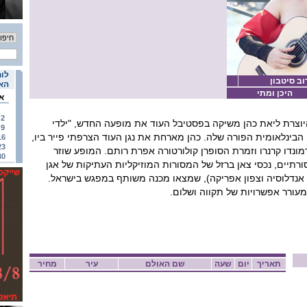
לוח
וב סיטבון
האי
היכן ומתי
א
2
וצרת ליאת כהן משיקה בפסטיבל העוד את מופעה החדש, "ילדי
9
הבינלאומית הפורה שלה. כהן מארחת את נגן העוד הצרפתי פייר ביו,
16
23
מונדו קרנרו וזמרת הסופרן קולורטורה אפרת רותם. המופע שוזר
30
ורתיים, נכסי צאן ברזל של המסורות המוזיקליות העתיקות של אגן
, אנדלוסיה וצפון אפריקה), שמצאו מכנה משותף במפגש בישראל.
עורר אפשרויות של תקווה ושלום.
תאריך
יום
שעה
שם האולם
עיר
מחיר