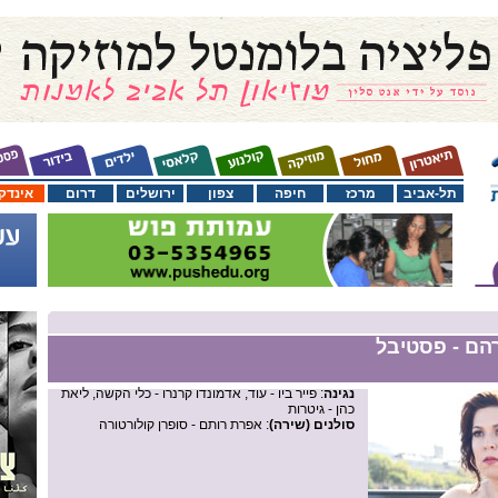
תל-אביב
מרכז
חיפה
צפון
ירושלים
דרום
אינדק
רהם - פסטיבל
נגינה
: פייר ביו - עוד, אדמונדו קרנרו - כלי הקשה, ליאת
כהן - גיטרות
סולנים (שירה)
: אפרת רותם - סופרן קולורטורה