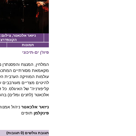
ניזאר אלכאטר, צילום:
הקונפדרצי
תמונות
פיוז'ן ים-תיכוני
המלחין, המנצח והפסנתרן נ
עולמות המוזיקה הערבית הקל
להיטים מצריים מעורבבים עם
קליפורניה" של האיגלס. כל 
אלכאטר (לחנים ומלים) בה
ניזאר אלכאטר
ניהול אמנותי
פינקלמן
תופים
תגובת גולשים
(0 תגובות)