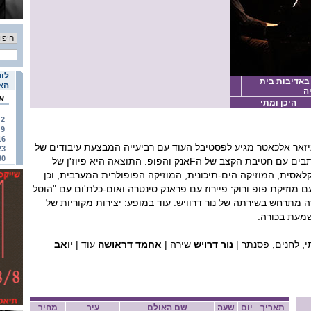
לוח
 באדיבות בית
האי
ה
א
היכן ומתי
2
9
16
יזאר אלכאטר מגיע לפסטיבל העוד עם רביעייה המבצעת עיבודים של
23
30
מקאמאת מסורתיים המתכתבים עם חטיבת הקצב של הFאנק והפופ. התוצאה היא פיוז'ן של
אסית, המוזיקה הים-תיכונית, המוזיקה הפופולרית המערבית, וכן
 מוזיקת פופ ורוק: פיירוז עם פראנק סינטרה ואום-כלת'ום עם "הוטל
זה מתרחש בשירתה של נור דרוויש. עוד במופע: יצירות מקוריות של
שמעת בכורה.
, לחנים, פסנתר |
נור דרויש
שירה |
אחמד דראושה
עוד |
יואב
תאריך
יום
שעה
שם האולם
עיר
מחיר