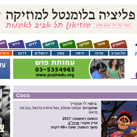
תל-אביב
מרכז
חיפה
צפון
ירושלים
דרום
אינדק
Coco
בימוי
: לי אונקריץ`
שחקניות
: אנתוני גונזלס, גאל גרסיה ברנאל, בנג`מין
בראט
הופעה ראשונה
: 2017
ארץ מקור
:
ארה"ב
משך הופעה
: שעה ו-49 דקות