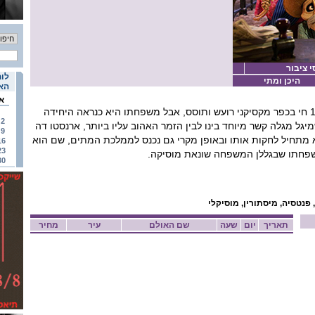
י ציבור
לוח
היכן ומתי
האי
א
מיגל (אנתוני גונזלס) בן ה-12 חי בכפר מקסיקני רועש ותוסס, אבל משפחתו היא כנראה היחידה
2
יגל מגלה קשר מיוחד בינו לבין הזמר האהוב עליו ביותר, ארנסטו דה
9
וא מתחיל לחקות אותו ובאופן מקרי גם נכנס לממלכת המתים, שם הוא
16
23
פחתו שבגללן המשפחה שונאת מוסיקה.
30
פנטסיה, מיסתורין, מוסיקלי
תאריך
יום
שעה
שם האולם
עיר
מחיר