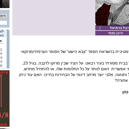
יבל כרמיאל
לוח
היכן ומתי
האי
א
2
רמטיבית בהשראת הספר "צבא הישע" של הסופר הצרפתי/מרוקאי
9
16
23
מהדי הוא נער מרוקאי שגדל בבית מסורתי בעיר רבאט. על הציר שבין מרוקו לז'נבה, בגיל 23,
30
י אפשרית: האם לוותר על כל החלומות שלו, או להתחיל מחדש,
תנועה, אלבּי יוצר מרחב דינמי על הבחירות בחיינו. האם עוד ניתן
 אחורה?
 כהן