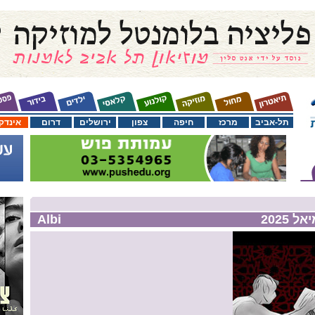
תל-אביב
מרכז
חיפה
צפון
ירושלים
דרום
אינדק
2025
Albi