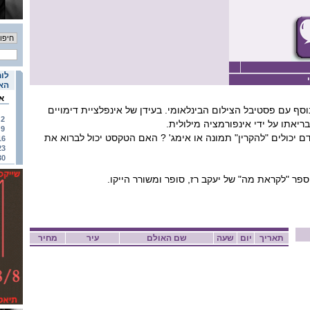
לוח
האי
א
סף עם פסטיבל הצילום הבינלאומי. בעידן של אינפלציית דימויים
2
בריאתו על ידי אינפורמציה מילולית.
9
 יכולים "להקרין" תמונה או אימג' ? האם הטקסט יכול לברוא את
16
23
30
ר "לקראת מה" של יעקב רז, סופר ומשורר הייקו.
תאריך
יום
שעה
שם האולם
עיר
מחיר