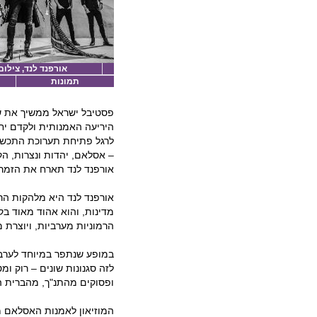
אורפנד לנד, צילום:
תמונות
פסטיבל ישראל ממשיך את ש
היריעה האמנותית ולקדם יח
לרגל פתיחת תערוכת התכשיט
– אסלאם, יהדות ונצרות, ה
אורפנד לנד תארח את הזמרת,
מדינות, והוא אהוד מאוד ב
הרמוניות מערביות, ויוצרת מ
במופע שנתפר במיוחד לערב ז
לזה סגנונות שונים – רוק ומ
ופסוקים מהתנ"ך, מהברית 
המוזיאון לאמנות האסלאם ממ