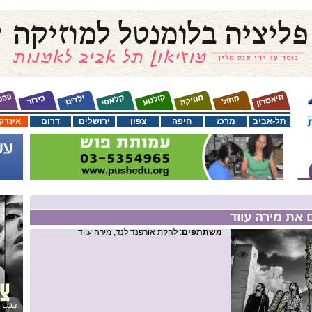
תל-אביב
מרכז
חיפה
צפון
ירושלים
דרום
אינדק
 את מירה עווד
משתתפים
: להקת אורפנד לנד, מירה עווד