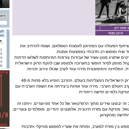
 זוהר רון
לוח
היכן ומתי
האי
א
יתוף הפעולה עם המוזיאון לאמנות האסלאם, ושמח להרחיב את
2
ד שיח ומפגש רב-תרבותי באמצעות אמנות.
9
ים שתציג מגוון עשיר של עבודות צורפות המיוחסות לשלוש הדתות
16
23
קהל מוזמן לסיור חופשי בתערוכה ולמופע שבו להקת הרוק הישראלית
30
 המלחינה והפזמונאית מירה עווד לערב שכולו עירוב זהויות.
אורפנד לנד היא מלהקות הרוק הישראליות המצליחות בעולם. ההרכב הופיע בלא פחות מ-48
קרב העולם הערבי. מירה עווד אורגת ביצירתה את השפה הערבית עם
וזיקת כלאיים חדשה וייחודית.
ה יבוצעו שירים מתוך הרפרטואר של כל אחד מהיוצרים, ויותכו זה
טאל, מוזיקת עם מזרח תיכונית, אלמנטים יהודיים, מוסלמיים ונוצריים,
החדשה ומהקוראן.
זג בין מזרח למערב, ופותח את שעריו למפגש מוזיקלי ותרבותי