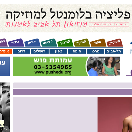
תל-אביב
מרכז
חיפה
צפון
ירושלים
דרום
אינדק