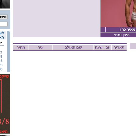
 מאיר כהן
לוח
היכן ומתי
האי
א
תאריך
יום
שעה
שם האולם
עיר
מחיר
2
9
16
23
30