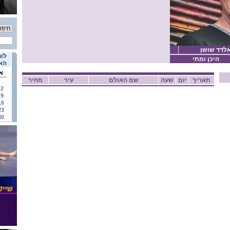
אלדד שושן
לוח
היכן ומתי
האי
א
תאריך
יום
שעה
שם האולם
עיר
מחיר
2
9
16
23
30