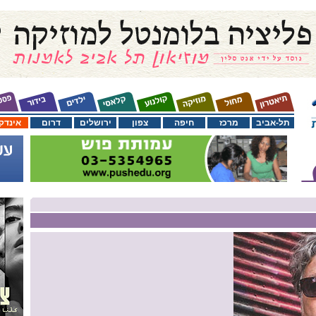
תל-אביב
מרכז
חיפה
צפון
ירושלים
דרום
אינדק