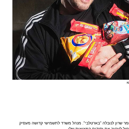
ו
תומר שרון לנובלה "בארטלבי". מנהל משרד לתשמישי קדושה מעסיק
יל לערער את יסודות המציאות שלו.