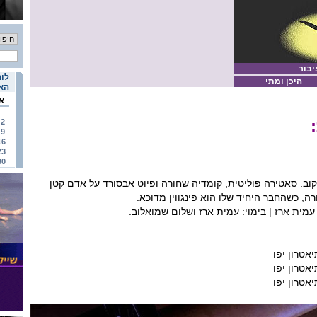
יבור
לוח
היכן ומתי
האי
א
2
9
16
23
30
קוב. סאטירה פוליטית, קומדיה שחורה ופיוט אבסורד על אדם קטן
רה, כשהחבר היחיד שלו הוא פינגווין מדוכא.
עמית ארז | בימוי: עמית ארז ושלום שמואלוב.