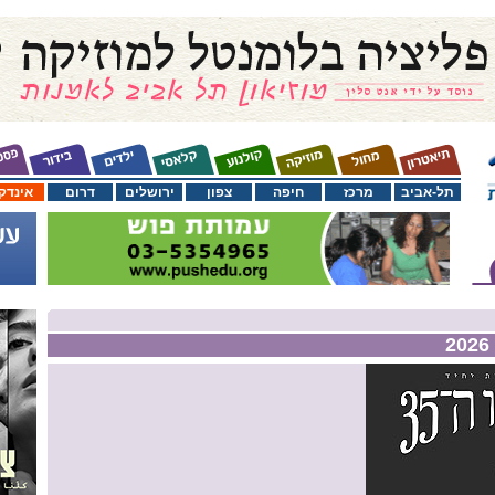
תל-אביב
מרכז
חיפה
צפון
ירושלים
דרום
אינדק