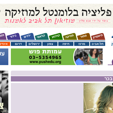
תל-אביב
מרכז
חיפה
צפון
ירושלים
דרום
אינדק
בכר