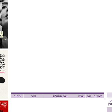
תאריך
יום
שעה
שם האולם
עיר
מחיר
ס
רן