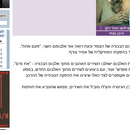
ילום: זוהר רון)
לוח
היכן ומתי
האי
א
ם הבכורה של הצמד וכעת רואה אור אלבומם השני, "פעם אחת",
2
 בהפקתו המוזיקלית של אמיר צורף.
9
16
23
אלבום ישולבו השירים האהובים מתוך אלבום הבכורה - "את מים",
30
רת מפרש" ועוד, עם ביצועים לשירים מתוך האלבום החדש, במסע
עים אקוסטיים לצד כאלו שיציגו את ההפקה הנוכחית של ההרכב.
ן הגיטרה והצ'לו מוביל את השירים, מפגש שהטביע את חותמת