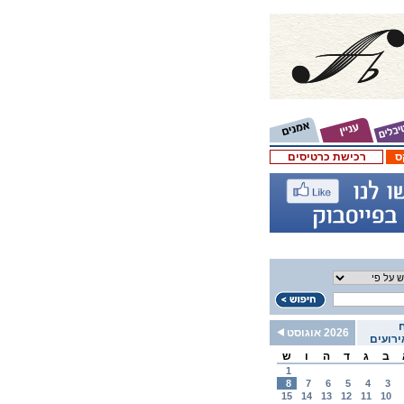
ס
רכישת כרטיסים
2026 אוגוסט
רועים
ב
ג
ד
ה
ו
ש
1
8
7
6
5
4
3
15
14
13
12
11
10