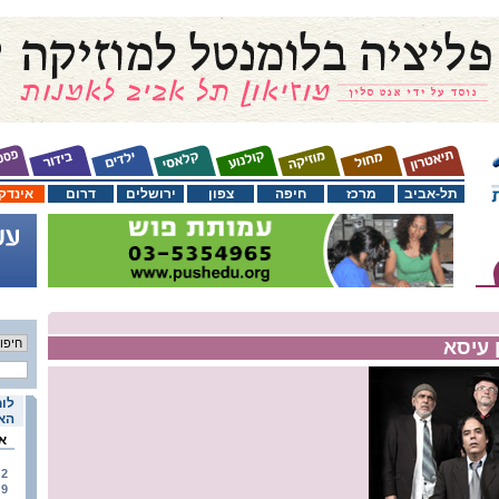
תל-אביב
מרכז
חיפה
צפון
ירושלים
דרום
אינדק
 עיסא
לוח
האי
א
2
9