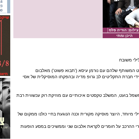
16
23
30
צילום: הודיה פלס
היכן ומתי
ילי משובח
ט המשותף שלהם עם נורמן עיסא ('תבוא פשוט') מאלבום
די חברת התקליטים לב גרופ מדיה ובהפקתו המוסיקלית של אסי
חשמל בועט, המשלב טקסטים איכותיים עם מוזיקת רוק עכשווית רבת
לי מיוחד, היוצר מוסיקה מקורית וכנה הנוגעת בחיי כולנו ממקום של
י ההרכב על חומרים לקראת אלבום שני וממשיכים במסע הופעות