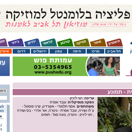
תל-אביב
מרכז
חיפה
צפון
ירושלים
דרום
אינדק
 - תמונע
עריכה
: חגי ליניק
הפקה מוסיקלית
: עובד אפרת
משתתפים
: אסף תלמודי - אקורדיון, קרני פוסטל -
לוח
צ`לו ושירה, עובד אפרת - גיטרה, אור אדרי - בס ושירה
האי
, חגי ליניק - גיטרה, נועה סגל - תופים
א
2
9