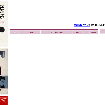
באתר תמונע
תאריך
יום
שעה
שם האולם
עיר
מחיר