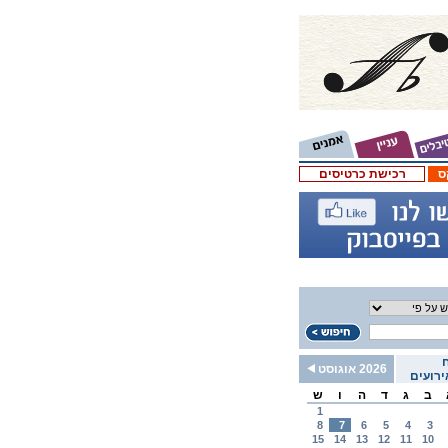
ס
רכישת כרטיסים
2026 אוגוסט
רועים
ב
ג
ד
ה
ו
ש
1
8
7
6
5
4
3
15
14
13
12
11
10