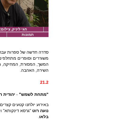
חגי ליניק, צילום: 
תמונות
סדרה חדשה של ספרות עברי
משוררים וסופרים מתחלפים ו
המשך, המסורת, המחיקה, ההשט
השירה, האהבה.
21.2
"מתחת לשמש"
-
יהודית ר
באירוע יולחנו קטעים קצרי
נועה רוט
"גרסא דינקותא" ו
בלאו
.