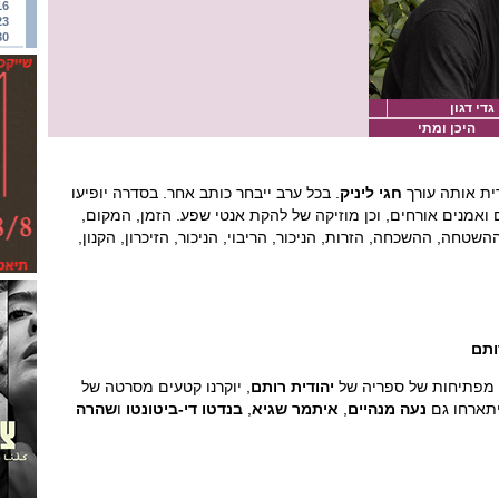
16
23
30
גדי דגון
היכן ומתי
ת אותה עורך
חגי ליניק
. בכל ערב ייבחר כותב אחר. בסדרה יופיעו
אמנים אורחים, וכן מוזיקה של להקת אנטי שפע. הזמן, המקום,
חה, ההשכחה, הזרות, הניכור, הריבוי, הניכור, הזיכרון, הקנון,
ותם
ם מפתיחות של ספריה של
יהודית רותם
, יוקרנו קטעים מסרטה של
יתארחו גם
נעה מנהיים
,
איתמר שגיא
,
בנדטו די-ביטונטו
ו
שהרה