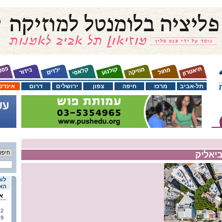
תל-אביב
מרכז
חיפה
צפון
ירושלים
דרום
אינדק
ביאליק
לוח
האי
א
2
9