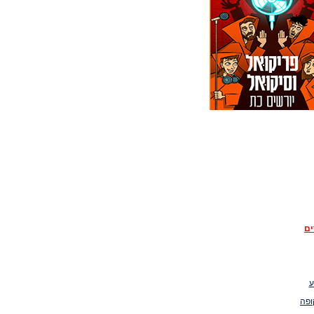
ים
ע
ופה