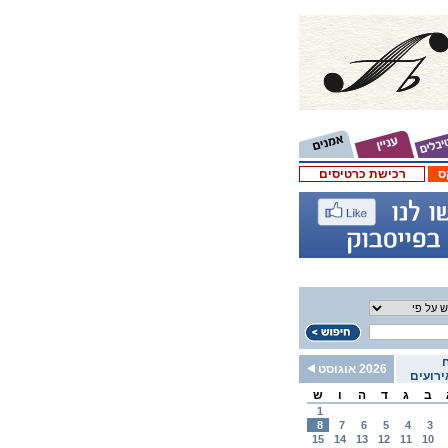
ס
רכישת כרטיסים
2026 אוגוסט
רועים
ב
ג
ד
ה
ו
ש
1
8
7
6
5
4
3
15
14
13
12
11
10