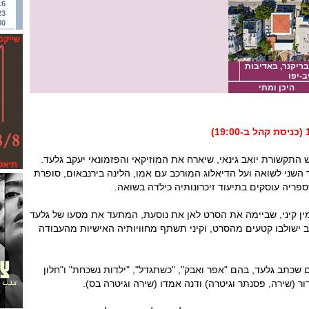
16
23
30
בריקנר, באדיבות
ב-יפו
היכן ומתי
התקשורת יואב גינאי, שיארח את המוזיקאי והפזמונאי יעקב גלעד.
ר השני לשואה ועל הדיאלוג המורכב עם אמו, הלינה בירנבאום, סופרת
ספריה עוסקים בתיעוד זיכרונותיה כילדה בשואה.
 קיני, שביימה את הסרט לאן את נוסעת, המתעד את מסעו של גלעד
ב ישולבו קטעים מהסרט, וקיני תשתף מחוויותיה האישיות מהעבודה
ם שכתב גלעד, בהם "אפר ואבק", "כשתגדל", "ילדות נשכחת" ו"חלון
דור (שירה, פסנתר וגיטרה) ודנה אמדו (שירה וגיטרה בס).