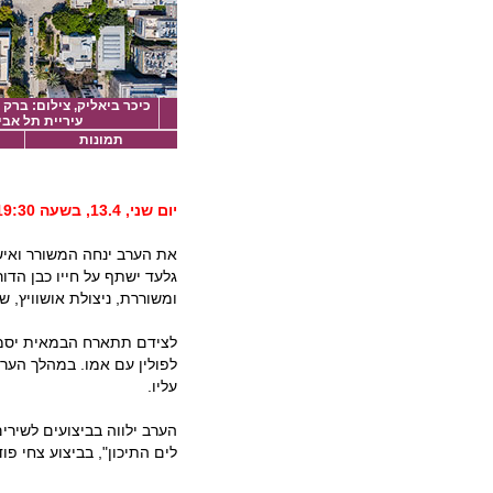
כיכר ביאליק, צילום: ברק 
עיריית תל אבי
תמונות
יום שני, 13.4, בשעה 19:30 (כניסת קהל ב-19:00)
את הערב ינחה המשורר ואיש 
גלעד ישתף על חייו כבן הדו
ומשוררת, ניצולת אושוויץ, ש
לצידם תתארח הבמאית יסמין
לפולין עם אמו. במהלך הער
עליו.
הערב ילווה בביצועים לשירי
לים התיכון", בביצוע צחי פו