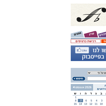
ס
רכישת כרטיסים
2026 אוגוסט
רועים
ב
ג
ד
ה
ו
ש
1
8
7
6
5
4
3
15
14
13
12
11
10