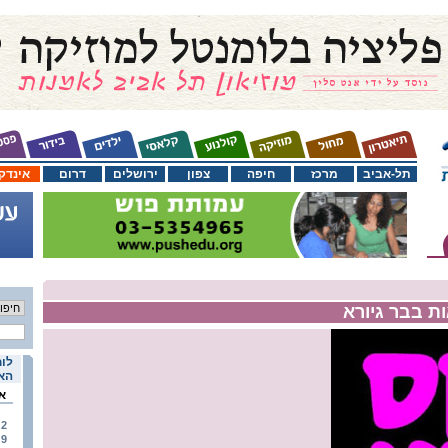
תל-אביב
מרכז
חיפה
צפון
ירושלים
דרום
אינדק
ות בבר גיורא
לוח
האי
א
2
9