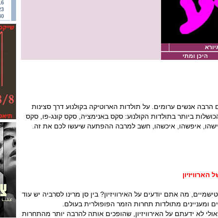
16
23
30
יורא
היכן ומתי
 הרבה אנשים ערומים. על תולדות הארוטיקה בקולנוע דרך סצינות
ושלות ביותר בתולדות הקולנוע: סקס באנימציה, סקס קונג-פו, סקס
מישהו, איפשהו, איכשהו, חשב למרבה ההפתעה שיעשו לכם את זה.
הארוויזיון
ישמיים, מה אתם יודעים על האירוויזיון? בין סן מרינו לסרביה יש עוד
רים ומעניינים מתולדות תחרות הזמר הפופולרית בעולם.
ולי לא ידעתם על האירוויזיון, שהופכים אותה להרבה יותר מהתחרות