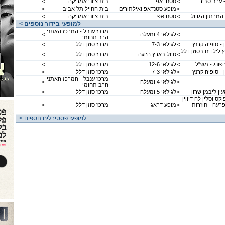
- ערב סביר
<
סטנד אפ
בית ציוני אמריקה
<
<
מופע סטנדאפ ואילתורים
בית החייל תל אביב
<
 המרתון הגדול
<
סטנדאפ
בית ציוני אמריקה
<
< למופעי בידור נוספים
מרכז ענבל - המרכז האתני
<
לגילאי 4 ומעלה
<
הרב תחומי
 - סופיה קרנץ
<
לגילאי 7-3
מרכז סוזן דלל
<
 לילדים בסוזן דלל
<
טיול בארץ היוגה
מרכז סוזן דלל
<
רפונג - מש"ל
<
לגילאי 12-6
מרכז סוזן דלל
<
 - סופיה קרנץ
<
לגילאי 7-3
מרכז סוזן דלל
<
מרכז ענבל - המרכז האתני
<
לגילאי 4 ומעלה
<
הרב תחומי
ין ליבמן שרון
<
לגילאי 5 ומעלה
מרכז סוזן דלל
<
קס וסלין לה דיווין
רעה - חוזרות
<
מופע דראג
מרכז סוזן דלל
<
< למופעי פסטיבלים נוספים