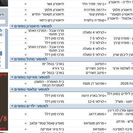
וילדיה - תיאטרון
<
בימוי: ספיר הלר
תיאטרון גשר
<
 תיאטרון מלנקי
<
דרמה מודרנית
תיאטרון מלנקי
<
תיאטרון הקאמרי
<
מותחן קומי
תיאטרון הקאמרי החדש
<
אלמה? - תיאטרון
<
קומדיה בלשית
תיאטרון ניקו ניתאי
<
< למופעי תיאטרון נוספים
לו
מרכז ענבל - המרכז האתני
<
לגילאי 4 ומעלה
<
הרב תחומי
הא
 - סופיה קרנץ
<
לגילאי 7-3
מרכז סוזן דלל
<
 - סופיה קרנץ
<
לגילאי 7-3
מרכז סוזן דלל
<
מרכז ענבל - המרכז האתני
<
לגילאי 4 ומעלה
<
2
הרב תחומי
9
ין ליבמן שרון
<
לגילאי 5 ומעלה
מרכז סוזן דלל
<
6
< למופעי מחול נוספים
3
<
המיטב
בארבי בנמל יפו
<
0
ה לשלמה ארצי
<
מיטב השירים
בר גיורא
<
<
מיטב השירים
בארבי בנמל יפו
<
< למופעי מוזיקה נוספים
בית האופרה - המשכן
25/2
<
אטינגר דן מנצח
<
לאמנויות הבמה
< למופעי קלאסי נוספים
 לילדים בסוזן דלל
<
טיול בארץ היוגה
מרכז סוזן דלל
<
רפונג - מש"ל
<
לגילאי 12-6
מרכז סוזן דלל
<
< למופעי ילדים נוספים
קס וסלין לה דיווין
רעה - חוזרות
<
מופע דראג
מרכז סוזן דלל
<
"ש - מרתון
<
מרתון סטנדאפ
מועדון קאמל קומדי קלאב
<
 סיבה למסיבה
<
סטנדאפ
בית ציוני אמריקה
<