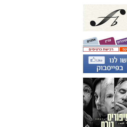
קס
רכישת כרטיסים