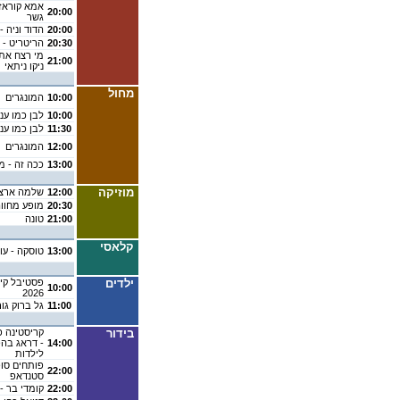
אמא קוראז' 
20:00
גשר
20:00
הדוד וניה -
20:30
הריטריט - 
מי רצח את 
21:00
ניקו ניתאי
מחול
10:00
המונגרים
10:00
לבן כמו ענן
11:30
לבן כמו ענן
12:00
המונגרים
13:00
ככה זה - מע
מוזיקה
12:00
שלמה ארצי
20:30
מופע מחוו
21:00
טונה
קלאסי
13:00
טוסקה - עונת 6
ילדים
פסטיבל קיץ
10:00
2026
11:00
גל ברוק גו
בידור
קריסטינה פו
14:00
- דראג בהפ
לילדות
פותחים סופ
22:00
סטנדאפ
22:00
קומדי בר -