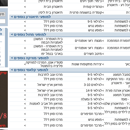
רים - בית ליסין
<
בימוי: חנוך רעים
תיאטרון בית ליסין
<
כל רע - תיאטרון
<
טרגדיה קומית
תיאטרון הבית
<
ית
<
קומדיה בהשגחה פרטית
תיאטרון בית ליסין
<
< למופעי תיאטרון נוספים
 למשפחות
<
לגילאי 9-5
מרכז סוזן דלל
<
 למשפחות
<
מופע נגיש
מרכז סוזן דלל
<
לו
 למשפחות
<
מופע נגיש
מרכז סוזן דלל
<
הא
< למופעי מחול נוספים
בית האופרה - המשכן
ותזמורת המהפכה
<
מנצח: רועי אופנהיים
<
לאמנויות הבמה
בית האופרה - המשכן
ותזמורת המהפכה
<
מנצח: רועי אופנהיים
<
2
לאמנויות הבמה
9
<
מיטב השירים
בארבי בנמל יפו
<
6
< למופעי מוזיקה נוספים
3
סטודיו אנט, המרכז למוזיקה
באך
<
יצירות מתקופות שונות
<
0
פליציה בלומנטל
< למופעי קלאסי נוספים
סמבל תמונע
<
לגילאי 9-5
מרכז ענב לתרבות
<
בה - נהר ההוקיקה
<
לגילאי 8-3
מרכז סוזן דלל
<
עני - תיאטרון
<
לגילאים 3-10
מוזיאון ארץ-ישראל
<
יאטרון אורנה פורת
<
לגילאי 14-9
מוזיאון ארץ-ישראל
<
סמבל תמונע
<
לגילאי 9-5
מרכז ענב לתרבות
<
- סוס!
<
לגילאי 5 ומעלה
מרכז סוזן דלל
<
ר - התיאטרון שלנו
<
לגילאי 3-8
מוזיאון תל אביב לאמנות
<
 למשפחות
<
לגילאי 9-5
מרכז סוזן דלל
<
 לילדים בסוזן דלל
<
מרבד הסיפורים
מרכז סוזן דלל
<
 למשפחות
<
מופע נגיש
מרכז סוזן דלל
<
 לילדים בסוזן דלל
<
מרבד הסיפורים
מרכז סוזן דלל
<