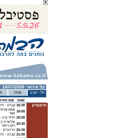
כל אירועי
18/07/2026
תל - אביב
מרכז
חי
שעה
שם האיר
תיאטרון
16:30
קברט - תיא
אמא קוראז' 
18:00
גשר
20:00
הדוד וניה -
שלישייה במ
20:30
ניקו ניתאי
20:30
הריטריט - 
21:00
קברט - תיא