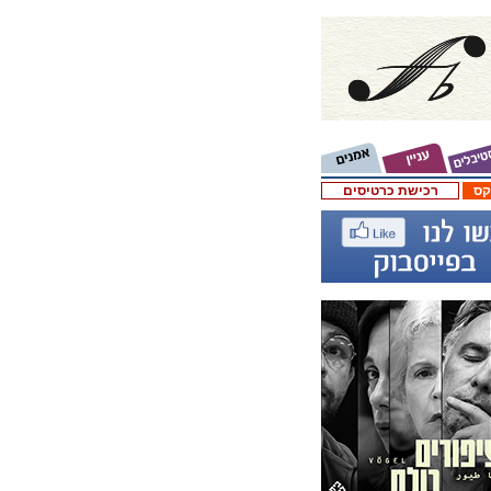
קס
רכישת כרטיסים