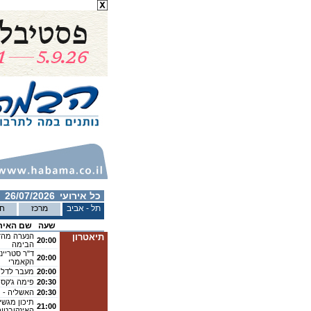
כל אירועי
26/07/2026
תל - אביב
מרכז
חי
שעה
שם האיר
תיאטרון
הנערה מהדו
20:00
הבימה
ד"ר סטריינ
20:00
הקאמרי
20:00
מעבר לדלת
20:30
פימה ג'קסו
20:30
האשליה - ת
תיכון מגשי
21:00
האינקובטור