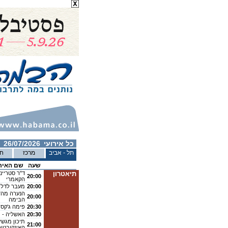
כל אירועי
26/07/2026
תל - אביב
מרכז
חי
שעה
שם האיר
תיאטרון
ד"ר סטריינ
20:00
הקאמרי
20:00
מעבר לדלת
הנערה מהדו
20:00
הבימה
20:30
פימה ג'קסו
20:30
האשליה - ת
תיכון מגשי
21:00
האינקובטור