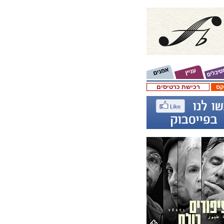
קס
רכישת כרטיסים