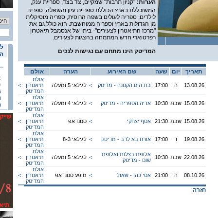
הערות:
"קניון תרבות" שמקיים, צד בצד, ספריית ענק,
המשוכללת בארץ הכוללת ספריית עיון והשאלה, ספריה
לילדים, ספריה לעולים בשפה הרוסית, ספריה מוסיקלית
מן הגדולות בארץ וספריה ממוחשבת. הוא כולל גם את
"מרכז התיאטרון לצעירים"- ביתו של אנסמבל תיאטרון
רפרטוארי חדש המתמחה בהצגות לצעירים.
לו
המדיטק הינו מתחם עם נגישות לנכים
הא
תאריך
יום
שעה
שם האירוע
הערה
אולם
2
אולם
9
13.08.26
ה
17:00
בת הים הקטנה - מדיטק
<
לגילאי 5 ומעלה
תיאטרון
<
המדיטק
6
אולם
3
15.08.26
שבת
10:30
אריה הספריה - מדיטק
<
לגילאי 4 ומעלה
תיאטרון
<
0
המדיטק
אולם
15.08.26
שבת
21:30
אסף יצחקי
<
סטנדאפ
תיאטרון
<
המדיטק
אולם
19.08.26
ד
17:00
אורח בא לדב - מדיטק
<
לגילאי 8-3
תיאטרון
<
המדיטק
אולם
אלופת בצלות ואלופת
22.08.26
שבת
10:30
<
לגילאי 5 ומעלה
תיאטרון
<
שום - מדיטק
המדיטק
אולם
08.10.26
ה
21:00
אסי כהן - שאולי
<
מופע סטנדאפ
תיאטרון
<
המדיטק
חזרה