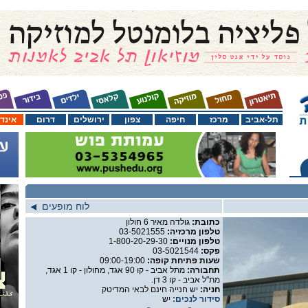
תל-אביב
מרכז
חיפה
צפון
ירושלים
דרום
אינד
לוח מופעים
כתובת:
גולדה מאיר 6 חולון
טלפון מרכזיה:
03-5021555
טלפון מנויים:
1-800-20-29-30
פקס:
03-5021544
שעות פתיחת קופה:
09:00-19:00
תחבורה:
מתל אביב - קו 90 אגד, מחולון - קו 1 אגד,
מת"ל אביב - קו 3 דן.
חניה:
יש חנייה חינם לבאי המדיטק
סידור לנכים:
יש