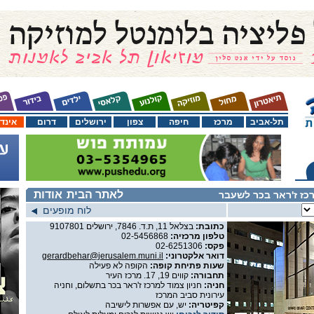
תל-אביב
מרכז
חיפה
צפון
ירושלים
דרום
אינד
לאתר הבית
אודות
כז ז'ראר בכר לשעבר
לוח מופעים
כתובת:
בצלאל 11, ת.ד. 7846, ירושלים 9107801
טלפון מרכזיה:
02-5456868
פקס:
02-6251306
דואר אלקטרוני:
gerardbehar@jerusalem.muni.il
שעות פתיחת קופה:
הקופה לא פעילה
תחבורה:
קווים 19, 17. מרכז העיר
חניה:
חניון צמוד למרכז ז'ראר בכר בתשלום, וחניה
עירונית סביב המרכז
קפיטריה:
יש, עם אפשרות לישיבה