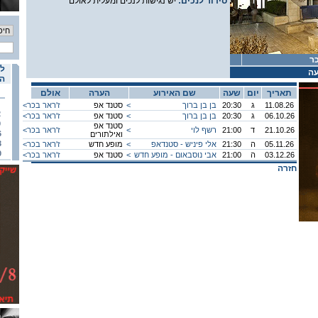
סידור לנכים:
יש נגישות לנכים ומעלית לאולם
כר
לו
עה
הא
תאריך
יום
שעה
שם האירוע
הערה
אולם
11.08.26
ג
20:30
בן בן ברוך
<
סטנד אפ
ז'ראר בכר
<
2
06.10.26
ג
20:30
בן בן ברוך
<
סטנד אפ
ז'ראר בכר
<
9
סטנד אפ
21.10.26
ד
21:00
רשף לוי
<
ז'ראר בכר
<
6
ואילתורים
3
05.11.26
ה
21:30
אלי פיניש - סטנדאפ
<
מופע חדש
ז'ראר בכר
<
0
03.12.26
ה
21:00
אבי נוסבאום - מופע חדש
<
סטנד אפ
ז'ראר בכר
<
חזרה