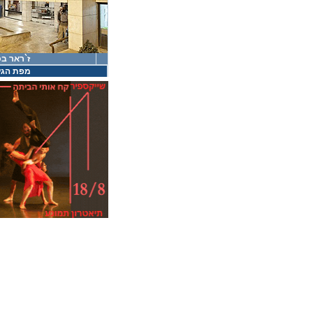
ז`ראר ב
מפת הג