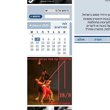
ילת
ן היחיד מסוגו בישראל,
ובות תיאטרון ומסכות
 תערוכות מתחלפות
לוח
2026 אוגוסט
 בובות או ליוצרים
האירועים
מת, מהארץ ומחו"ל.
א
ב
ג
ד
ה
ו
ש
1
הערה
אולם
2
3
4
5
6
7
8
15
14
13
12
11
10
9
22
21
20
19
18
17
16
29
28
27
26
25
24
23
31
30