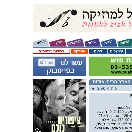
ירושלים
דרום
אינדקס
רכישת כרטיסים
לאתר הבית
אודות
לוח מופעים
ipci@reh
תחבורה: דן: מתל אביב 129, 2. לרח' אילת
לרדת ע"י המשטרה. מראשל"צ 129 . אגד: מת"א 97,
97א', 73 לרח' אהרונוביץ. 92, 90, 173 לרח' אילת
לרדת ע"י המשטרה. מראשל"צ: 95, 20 מאזור 91, 95,
מרמלה: מאסף 144 מירושלים: 404 מאסף , 406 (פעם