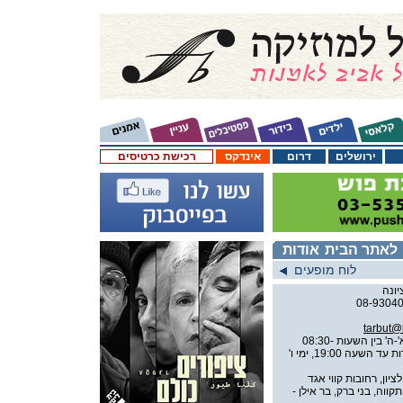
ירושלים
דרום
אינדקס
רכישת כרטיסים
לאתר הבית
אודות
לוח מופעים
tarbut@k
ימים א'-ה' בין השעות 08:30-
21:00, כשאין מופע יינתן שירות עד השעה 19:00, ימי ו'
יון, רחובות קווי אגד
2, 274 מפתח תקווה, בני ברק, בר אילן -