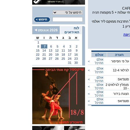
במת נכים לשתי עגלות + 5 מקומות חניה
י היכל התרבות ממוקם ליד אולמי
ן 1
לוח
2026 אוגוסט
האירועים
ונה
א
ב
ג
ד
ה
ו
ש
1
8
7
6
5
4
3
2
15
14
13
12
11
10
9
הערה
אולם
16
17
18
19
20
21
22
29
28
27
26
25
24
23
אולם
על פי הסיפור
<
31
30
ההיכל
אולם
לגילאי 12-4
<
ההיכל
אולם
סטנדאפ
<
ההיכל
מומלץ לגילאים 2
אולם
<
- 10
ההיכל
אולם
הצגת בידור
<
ההיכל
אולם
סטנדאפ
<
ההיכל