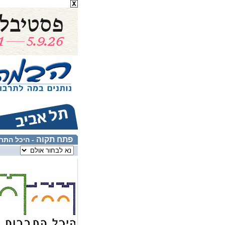
פתח תקוה
- היכל התר