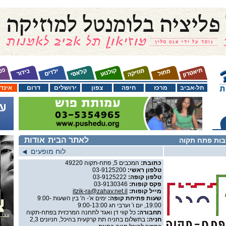
תל-אביב
מרכז
חיפה
צפון
ירושלים
דרום
אינד
לאתר הבית
אודות
בות פתח תקוה
לוח מופעים
כתובת:
המכבים 5, פתח-תקוה 49220
טלפון ראשי:
03-9125200
טלפון קופה:
03-9125222
פקס קופות:
03-9130346
מייל קופות:
itzik-ra@zahav.net.il
שעות פתיחת קופה:
ימים א'- ה' בין השעות 9:00-
19:00, יום ו' וערבי חג 9:00-13:00
תחבורה:
כל קווי דן ואגד לתחנה המרכזית בפתח-תקוה
חניה:
בתשלום בחניה תת קרקעית בהיכל, חניונים 2,3