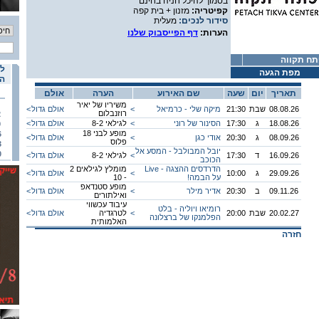
בסמוך להיכל חניה בחינם
קפיטריה:
מזנון + בית קפה
סידור לנכים:
מעלית
הערות:
דף הפייסבוק שלנו
תח תקווה
לו
מפת הגעה
הא
תאריך
יום
שעה
שם האירוע
הערה
אולם
משיריו של יאיר
08.08.26
שבת
21:30
מיקה שלי - כרמיאל
<
אולם גדול
<
רוזנבלום
2
18.08.26
ג
17:30
הסינור של רוני
<
לגילאי 8-2
אולם גדול
<
9
מופע לבני 18
6
08.09.26
ג
20:30
אודי כגן
<
אולם גדול
<
פלוס
3
יובל המבולבל - המסע אל
0
16.09.26
ד
17:30
<
לגילאי 8-2
אולם גדול
<
הכוכב
הדרדסים ההצגה - Live
מומלץ לגילאים 2
29.09.26
ג
10:00
<
אולם גדול
<
על הבמה!
- 10
מופע סטנדאפ
09.11.26
ב
20:30
אדיר מילר
<
אולם גדול
<
ואילתורים
עיבוד עכשווי
רומיאו ויוליה - בלט
20.02.27
שבת
20:00
<
לטרגדיה
אולם גדול
<
הפלמנקו של ברצלונה
האלמותית
חזרה