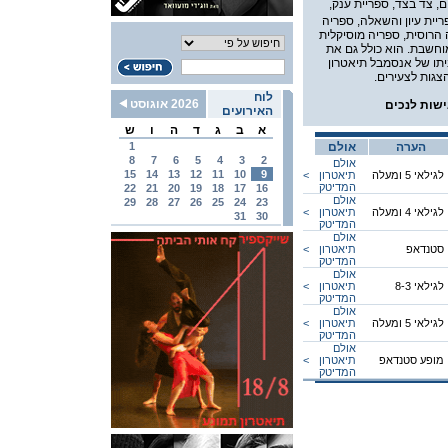
ם, צד בצד, ספריית ענק,
ית עיון והשאלה, ספריה
 הרוסית, ספריה מוסיקלית
וחשבת. הוא כולל גם את
יתו של אנסמבל תיאטרון
גות לצעירים.
לוח
2026 אוגוסט
ישות לנכים
האירועים
א
ב
ג
ד
ה
ו
ש
הערה
אולם
1
8
7
6
5
4
3
2
אולם
15
14
13
12
11
10
9
לגילאי 5 ומעלה
תיאטרון
<
המדיטק
22
21
20
19
18
17
16
אולם
29
28
27
26
25
24
23
לגילאי 4 ומעלה
תיאטרון
<
31
30
המדיטק
אולם
סטנדאפ
תיאטרון
<
המדיטק
אולם
לגילאי 8-3
תיאטרון
<
המדיטק
אולם
לגילאי 5 ומעלה
תיאטרון
<
המדיטק
אולם
מופע סטנדאפ
תיאטרון
<
המדיטק