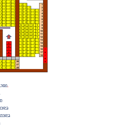
הפוך 
א
תי
ביקורת
ביקורת 
מ