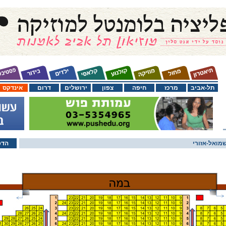
תל-אביב
מרכז
חיפה
צפון
ירושלים
דרום
אינדקס
מואל-אזורי
הדפ