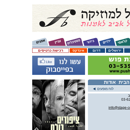
ירושלים
דרום
אינדקס
רכישת כרטיסים
הבית
אודות
לוח מופעים
03-6
info@stage-c