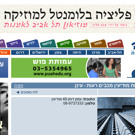
תל-אביב
מרכז
חיפה
צפון
ירושלים
דרום
אינד
 מודיעין מכבים רעות
- עינן
חזרה
לוח מופעים
כתובת:
עמק דותן 49 מודיעין
טלפון:
08-9737333