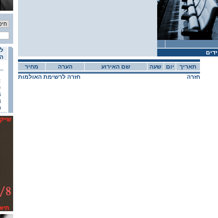
לו
דים
הא
תאריך
יום
שעה
שם האירוע
הערה
מחיר
חזרה
חזרה לרשימת האולמות
2
9
6
3
0