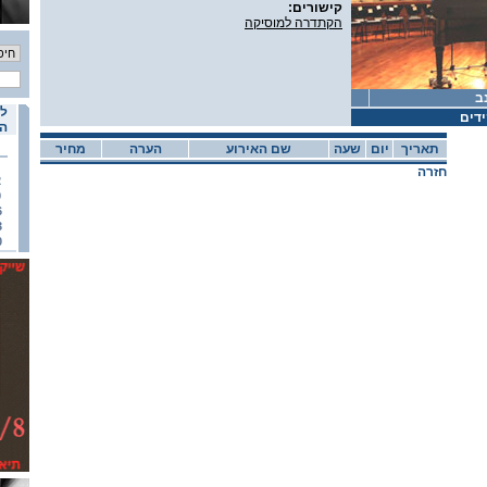
קישורים:
הקתדרה למוסיקה
ב
לו
דים
הא
תאריך
יום
שעה
שם האירוע
הערה
מחיר
חזרה
2
9
6
3
0