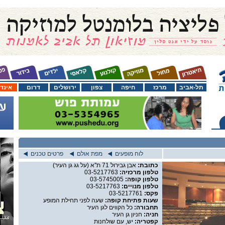
תל-אביב
מרכז
חיפה
צפון
ירושלים
דרום
אינד
לוח מופעים
מפת אולם
פרטים טכנים
כתובת:
אבן גבירול 71 ת''א (על גג גן העיר)
טלפון מרכזיה:
03-5217763
טלפון קופה:
03-5745005
טלפון מנויים:
03-5217763
פקס:
03-5217761
שעות פתיחת קופה:
שעה לפני תחילת המופע
תחבורה:
כל הקווים לגן העיר
חניה:
חניון גן העיר
קפטריה:
יש, עם שולחנות