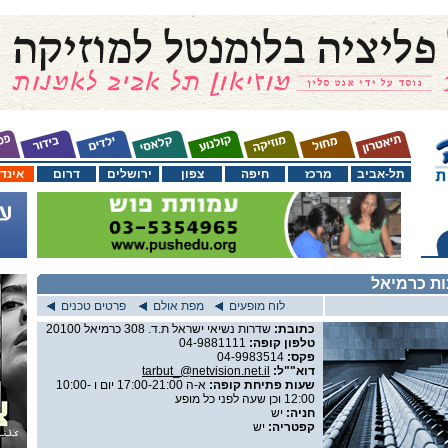
תל-אביב
מרכז
חיפה
צפון
ירושלים
דרום
אינד
ות כרמיאל
לוח מופעים
מפת אולם
פרטים טכנים
כתובת:
שדרות נשיאי ישראל ת.ד. 308 כרמיאל 20100
טלפון קופה:
04-9881111
פקס:
04-9983514
דוא""ל:
tarbut_@netvision.net.il
שעות פתיחת קופה:
א-ה 17:00-21:00 יום ו 10:00-
12:00 וכן שעה לפני כל מופע
חניה:
יש
קפטריה:
יש