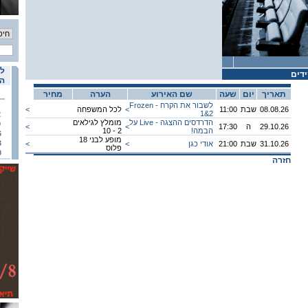
לו
דים
הא
תאריך
יום
שעה
שם האירוע
הערה
מחיר
לשבור את הקרח - Frozen
08.08.26
שבת
11:00
<
לכל המשפחה
<
1&2
2
הדרדסים ההצגה - Live על
מומלץ לגילאים
9
29.10.26
ה
17:30
<
<
הבמה!
2 - 10
6
מופע לבני 18
3
31.10.26
שבת
21:00
אודי כגן
<
<
פלוס
0
חזרה