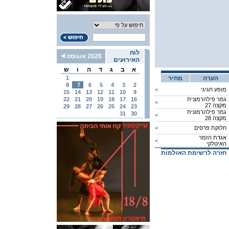
לוח
2026 אוגוסט
האירועים
א
ב
ג
ד
ה
ו
ש
הערה
מחיר
1
8
7
6
5
4
3
2
מופע חגיגי
<
15
14
13
12
11
10
9
גמר פילהרמונית
16
17
18
19
20
21
22
<
מקצה 27
29
28
27
26
25
24
23
גמר פילהרמונית
31
30
<
מקצה 28
חלוקת פרסים
<
אגדת הזמר
<
האיטלקי
חזרה לרשימת האולמות