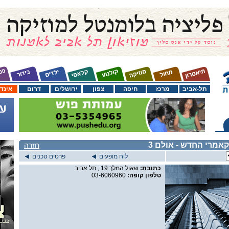
תל-אביב
מרכז
חיפה
צפון
ירושלים
דרום
אינד
קאמרי החדש
- אולם 3
חזרה
לוח מופעים
פרטים טכנים
כתובת:
שאול המלך 19 , תל אביב
טלפון קופה:
03-6060960