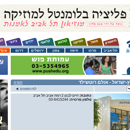
תל-אביב
מרכז
חיפה
צפון
ירושלים
דרום
אינד
ץ-ישראל
- אולם רוטשילד
חזרה
לוח מופעים
כתובת:
חיים לבנון 2 רמת אביב תל אביב
טלפון מרכזיה:
03-6415244