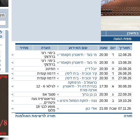
לו
 במשכן
הא
מפת הגעה
תאריך
יום
שעה
שם האירוע
הערה
מחיר
2
בימוי: רוני
12.08.26
ד
20:30
מי בעד - תיאטרון הקאמרי
<
<
9
ברודצקי
בימוי: רוני
6
13.08.26
ה
20:30
מי בעד - תיאטרון הקאמרי
<
<
ברודצקי
3
20.08.26
ה
20:30
יובל דיין
<
המיטב
<
0
26.08.26
ד
20:30
קיר זכוכית - בית ליסין
<
דרמה קומית
<
27.08.26
ה
20:30
קיר זכוכית - בית ליסין
<
דרמה קומית
<
כראמל 3 - הרפתקה
30.08.26
א
17:30
בטירת דה ויל - תיאטרון
<
לגילאי 6 - 12
<
אורנה פורת
22.09.26
ג
20:30
בן בן ברוך
<
סטנד אפ
<
כוריאוגרפיה נעה
19.10.26
ב
20:30
נונה - להקת המחול ורטיגו
<
<
ורטהיים, ...
מופע לבני 18
07.11.26
שבת
21:00
אודי כגן
<
<
פלוס
חזרה
חזרה לרשימת האולמות