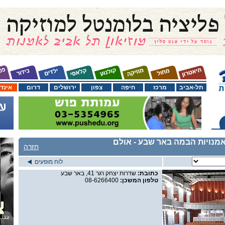
תל-אביב
מרכז
חיפה
צפון
ירושלים
דרום
אינד
מנויות הבמה באר שבע
- אולם
חזרה
לוח מופעים
כתובת:
שדרות יצחק רגר 41, באר שבע
טלפון המשכן:
08-6266400