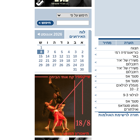
לוח
2026 אוגוסט
האירועים
א
ב
ג
ד
ה
ו
ש
הערה
מחיר
1
הצגה
<
8
7
6
5
4
3
2
כוריאוגרפיה רמי
<
באר
9
10
11
12
13
14
15
משיריו של יאיר
22
21
20
19
18
17
16
<
רוזנבלום
29
28
27
26
25
24
23
משיריו של יאיר
31
30
<
רוזנבלום
סטנד אפ
<
סטנד אפ
<
מומלץ לגילאים
<
2 - 10
לגילאי 9-3
<
סטנד אפ
<
מופע סטנדאפ
<
ואילתורים
חזרה לרשימת האולמות