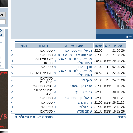
לו
הא
דים
תאריך
יום
שעה
שם האירוע
הערה
מחיר
2
21.08.26
ו
22:00
דניאל חן - סטנד אפ
<
סטנד אפ
<
9
27.08.26
ה
21:00
אבי נוסבאום - מופע חדש
<
סטנד אפ
<
6
מה שקרה לנו - שירי ארצי
זוג בחיים ועל
29.08.26
שבת
20:30
<
<
3
ויפתח קליין
הבמה
0
02.09.26
ד
21:00
חנוך דאום
<
סטנדאפ
<
מה שקרה לנו - שירי ארצי
22.09.26
ג
20:30
<
זוג בימי מלחמה
<
ויפתח קליין
סטנד אפ
24.09.26
ה
21:30
רשף לוי
<
<
ואילתורים
17.10.26
שבת
21:00
אסי כהן - שאולי
<
מופע סטנדאפ
<
מופע לבני 18
30.10.26
ו
22:00
ערן זרחוביץ’
<
<
פלוס
20.11.26
ו
22:00
דניאל חן - סטנד אפ
<
סטנד אפ
<
28.11.26
שבת
21:00
גיתית פישר
<
סטנדאפ
<
12.12.26
שבת
21:00
גורי אלפי
<
סטנדאפ
<
19.12.26
שבת
21:30
שלום אסייג
<
סטנד אפ
<
חזרה
חזרה לרשימת האולמות