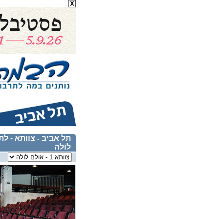
תל אביב
צוותא - ל
-
לולה