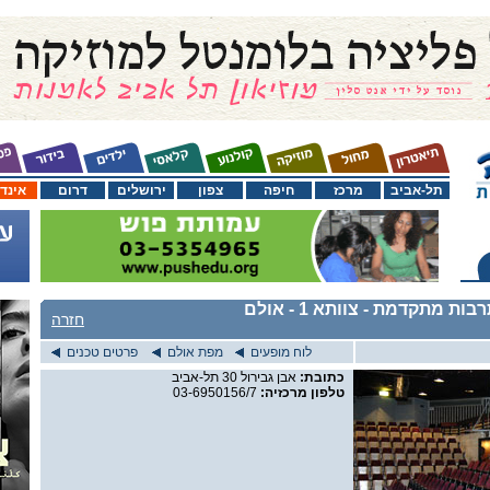
תל-אביב
מרכז
חיפה
צפון
ירושלים
דרום
אינד
תרבות מתקדמת
- צוותא 1 - אולם
חזרה
לוח מופעים
מפת אולם
פרטים טכנים
כתובת:
אבן גבירול 30 תל-אביב
טלפון מרכזיה:
03-6950156/7