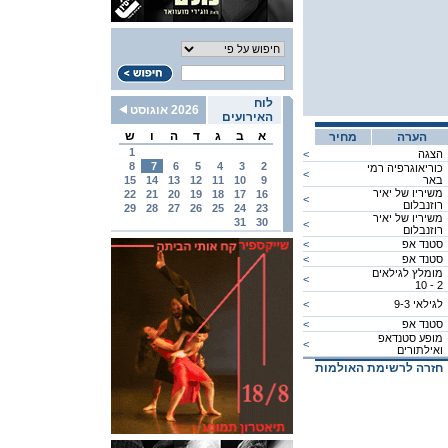
לוח
2026 אוגוסט
האירועים
א
ב
ג
ד
ה
ו
ש
הערה
מחיר
1
הצגה
<
8
7
6
5
4
3
2
כוריאוגרפיה רמי
<
באר
9
10
11
12
13
14
15
משיריו של יאיר
22
21
20
19
18
17
16
<
רוזנבלום
29
28
27
26
25
24
23
משיריו של יאיר
31
30
<
רוזנבלום
סטנד אפ
<
סטנד אפ
<
מומלץ לגילאים
<
2 - 10
לגילאי 9-3
<
סטנד אפ
<
מופע סטנדאפ
<
ואילתורים
חזרה לרשימת האולמות