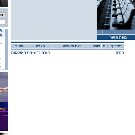
לו
הא
מפת הגעה
תאריך
יום
שעה
שם האירוע
הערה
מחיר
2
חזרה
חזרה לרשימת האולמות
9
6
3
0