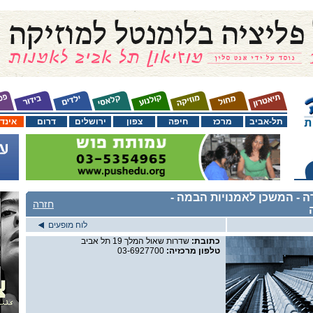
תל-אביב
מרכז
חיפה
צפון
ירושלים
דרום
אינד
ה - המשכן לאמנויות הבמה
-
חזרה
לוח מופעים
כתובת:
שדרות שאול המלך 19 תל אביב
טלפון מרכזיה:
03-6927700