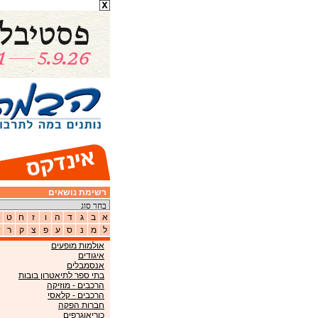
רשימת נושאים
א
ב
ג
ד
ה
ו
ז
ח
ט
ל
מ
נ
ס
ע
פ
צ
ק
ר
ש
אולמות מופעים
איגודים
אנסמבלים
בתי ספר לתיאטרון בובות
הרכבים - מוזיקה
הרכבים - קלאסי
חברות הפקה
כוריאוגרפים