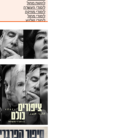
להקות מחול
לימודי העשרה
לימודי מוזיקה
לימודי מחול
לימודי קולנוע
לימודי תיאטרון
מוזיאונים
מועדונים
מקהלות
מרכזי מוזיקה
ניהול אמנים
סינמטקים
פסטיבלים
קונסרבטוריונים
תזמורות
תיאטראות
תיאטרוני ילדים