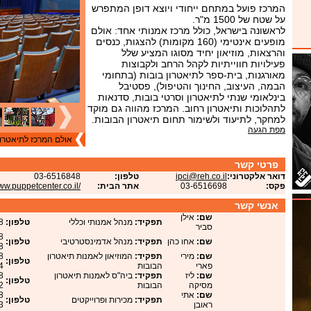
המרכז פועל במתחם ייחודי ויוצא דופן המתפרש
על שטח של 1500 מ"ר.
לראשונה בישראל, כולל מרכז אמנותי אחד: אולם
מופעים אינטימי (160 מקומות) להצגות, כנסים
והרצאות, מוזיאון יחיד מסוגו המציע שלל
פעילויות חווייתיות לקהל הרחב ולקבוצות
מאורגנות, בית-ספר לתיאטרון בובות (בתחומי
הבמה, העיצוב, החינוך והטיפול), פסטיבל
בינלאומי שנתי לתיאטרון וסרטי בובות, סדנאות
לתהלוכות ותיאטרון רחוב. המרכז מהווה גם מוקד
למחקר, לתיעוד ולשימור תחום תיאטרון הבובות.
מפת הגעה
אולם המרכז לתיאטרון
פרטי קשר
דואר אלקטרוני:
ipci@reh.co.il
טלפון:
03-6516848
פקס:
03-6516698
אתר הבית:
www.puppetcenter.co.il/
אנשי קשר
שם:
אילן
תפקיד:
מנהל אמנותי וכללי
טלפון:
8
סביר
שם:
אחו כהן
תפקיד:
מנהל אדמינסטרטיבי
טלפון:
8
שם:
מירי
תפקיד:
המוזיאון לאמנות תיאטרון
טלפון:
פארי
הבובות
4
שם:
ליז
תפקיד:
ביה"ס לאמנות תיאטרון
טלפון:
מסיקה
הבובות
2
שם:
אתי
תפקיד:
מכירות ופרוייקטים
טלפון:
ראובן
3