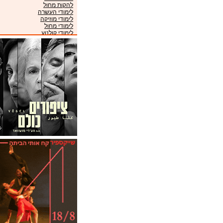
להקות מחול
לימודי העשרה
לימודי מוזיקה
לימודי מחול
לימודי קולנוע
לימודי תיאטרון
מוזיאונים
מועדונים
מקהלות
מרכזי מוזיקה
ניהול אמנים
סינמטקים
פסטיבלים
קונסרבטוריונים
תזמורות
תיאטראות
תיאטרוני ילדים