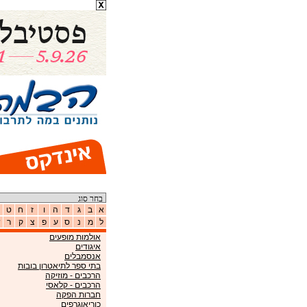
א
ב
ג
ד
ה
ו
ז
ח
ט
ל
מ
נ
ס
ע
פ
צ
ק
ר
ש
אולמות מופעים
איגודים
אנסמבלים
בתי ספר לתיאטרון בובות
הרכבים - מוזיקה
הרכבים - קלאסי
חברות הפקה
כוריאוגרפים