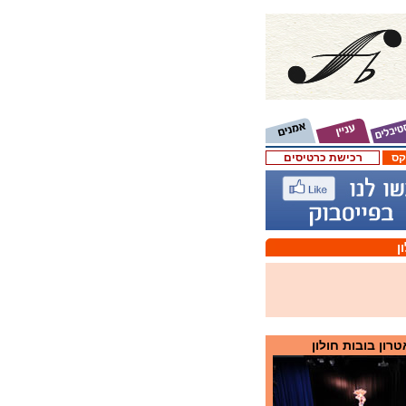
קס
רכישת כרטיסים
ן
רון בובות חולון