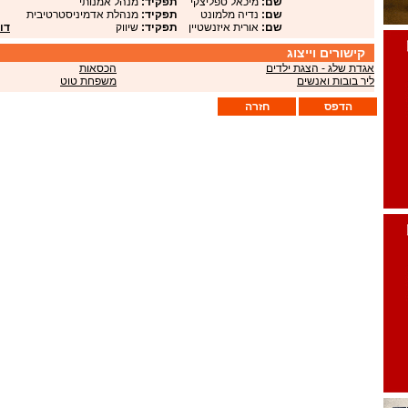
שם:
מיכאל טפליצקי
תפקיד:
מנהל אמנותי
שם:
נדיה מלמונט
תפקיד:
מנהלת אדמיניסטרטיבית
שם:
אורית איזנשטיין
תפקיד:
שיווק
דו
קישורים וייצוג
אגדת שלג - הצגת ילדים
הכסאות
ליר בובות ואנשים
משפחת טוט
הדפס
חזרה