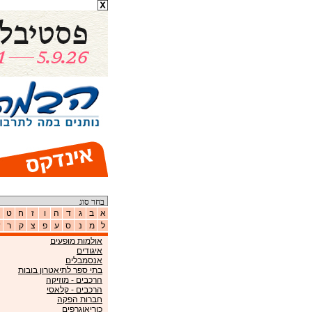
א
ב
ג
ד
ה
ו
ז
ח
ט
ל
מ
נ
ס
ע
פ
צ
ק
ר
ש
אולמות מופעים
איגודים
אנסמבלים
בתי ספר לתיאטרון בובות
הרכבים - מוזיקה
הרכבים - קלאסי
חברות הפקה
כוריאוגרפים