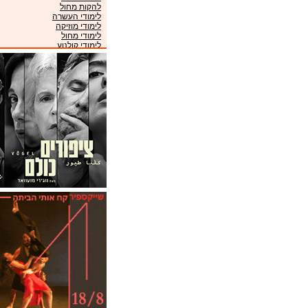
להקות מחול
לימודי העשרה
לימודי מוזיקה
לימודי מחול
לימודי קולנוע
לימודי תיאטרון
מוזיאונים
מועדונים
מקהלות
מרכזי מוזיקה
ניהול אמנים
סינמטקים
פסטיבלים
קונסרבטוריונים
תזמורות
תיאטראות
תיאטרוני ילדים