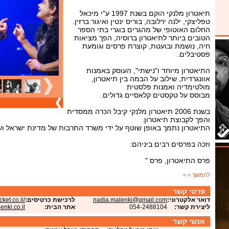
תיאטרון מלנקי הוקם בשנת 1997 ע"י מיכאל
טפליצקי, ילנה ירלובה, בוריס ינטין ואיגור ברזין.
החלום האוטופי של מהגרים בוגרי בתי הספר
הטובים ביותר לתיאטרון ברוסיה, הפך מציאות
חיה, נושמת ובועטת, קוצרת פרסים וגומעת
פסטיבלים.
התיאטרון מיוחד ו"נישתי", העוסק באמנות
אוונגרדית, שילוב על הבמה בין תיאטרון,
מולטימדיה ואמנות פלסטית
מבוסס על טקסטים קלאסיים גדולים.
בשנת 2006 תיאטרון מלנקי קיבל הכרה ממסדית
והפך לקבוצת תיאטרון.
התיאטרון נתמך באופן שוטף על ידי משרד התרבות של מדינת ישראל ועיר
וזכה בפרסים רבים ביניהם:
פרס התיאטרון, פרס "
להמשך > >
פרטי קשר
דואר אלקטרוני:
nadia.malenki@gmail.com
לרכישת כרטיסים:
ket.co.il/
ליצירת קשר:
054-2488104
אתר הבית:
enki.co.il
אנשי קשר