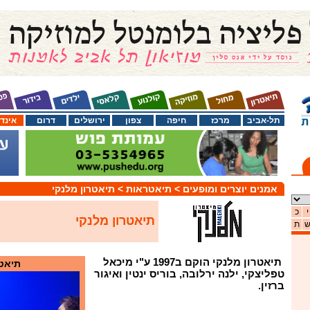
תל-אביב
מרכז
חיפה
צפון
ירושלים
דרום
אינד
אמנים יוצרים ומופעים
> תיאטראות
> תיאטרון מלנקי
י
כ
תיאטרון מלנקי
ת
תיאטרון מלנקי הוקם ב1997 ע"י מיכאל
תיאטר
טפליצקי, ילנה ירלובה, בוריס ינטין ואיגור
ברזין.