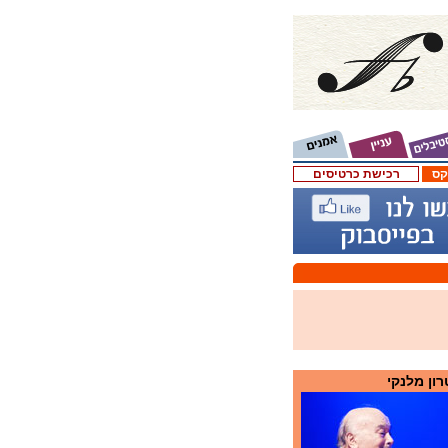
קס
רכישת כרטיסים
ון מלנקי