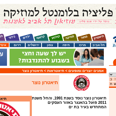
תל-אביב
מרכז
חיפה
צפון
ירושלים
דרום
אינד
אמנים יוצרים ומופעים
> תיאטראות
> תיאטרון נוצר
י
כ
תיאטרון נוצר
ת
תיאטרון נוצר נוסד בשנת 1991, והחל משנת
תיאט
2011 פועל בהאנגר באזור העסקים
המתחדש בעיר בת ים