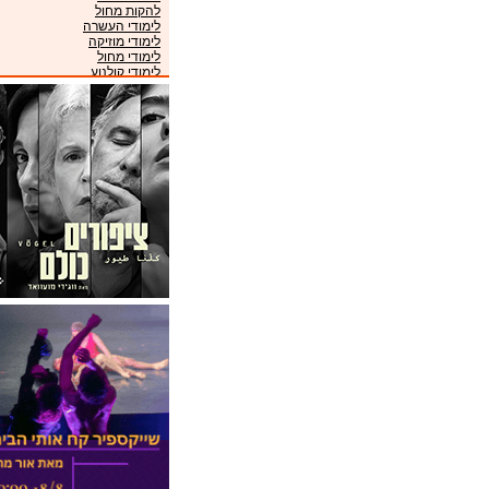
להקות מחול
לימודי העשרה
לימודי מוזיקה
לימודי מחול
לימודי קולנוע
לימודי תיאטרון
מוזיאונים
מועדונים
מקהלות
מרכזי מוזיקה
ניהול אמנים
סינמטקים
פסטיבלים
קונסרבטוריונים
תזמורות
תיאטראות
תיאטרוני ילדים