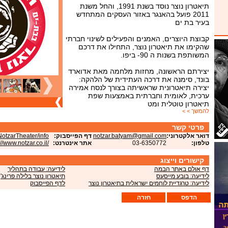
תיאטרון נוצר נוסד בשנת 1991, והחל משנת
2011 פועל בהאנגר באזור העסקים המתחדש
בעיר בת ים
קבוצת היוצרים, האמנים והפעילים לשינוי חברתי
שהקימו את תיאטרון נוצר, התחילו את דרכם
המשותפת בשנות ה 90- ביפו.
יצירתם הראשונה, מחזות מלחמה מאת אדוארד
בונד, סימנה את דרכה העתידית של הלהקה:
יצירה תיאטרונית שראשיתה בצורך לנסח אמירה
ערכית, לאומית וחברתית באמצעות שפת
תיאטרון טוטלית ומט
להמשך > >
פרטי קשר
דואר אלקטרוני:
notzar.batyam@gmail.com
דף הפייסבוק:
otzarTheater/info
טלפון:
03-6350772
אתר אינטרנט:
://www.notzar.co.il/
קישורים וייצוג
דף אולם באתר הבמה
לידיעה: עבודה בתהליך
לידיעה: בובע מייסעס
תיאטרון נוצר בלילה פרינג'
לידיעה: טרגדיית לוחמים ישראלית בתיאטרון נוצר
לדף הפייסבוק
הדפס
חזרה