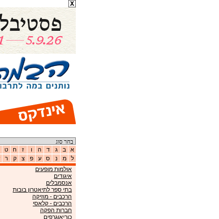
א
ב
ג
ד
ה
ו
ז
ח
ט
ל
מ
נ
ס
ע
פ
צ
ק
ר
ש
אולמות מופעים
איגודים
אנסמבלים
בתי ספר לתיאטרון בובות
הרכבים - מוזיקה
הרכבים - קלאסי
חברות הפקה
כוריאוגרפים