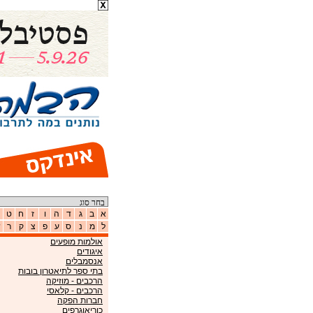
א
ב
ג
ד
ה
ו
ז
ח
ט
ל
מ
נ
ס
ע
פ
צ
ק
ר
ש
אולמות מופעים
איגודים
אנסמבלים
בתי ספר לתיאטרון בובות
הרכבים - מוזיקה
הרכבים - קלאסי
חברות הפקה
כוריאוגרפים