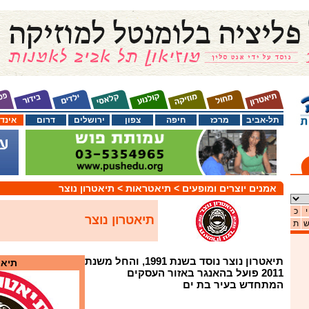
תל-אביב
מרכז
חיפה
צפון
ירושלים
דרום
אינד
אמנים יוצרים ומופעים
> תיאטראות
> תיאטרון נוצר
י
כ
תיאטרון נוצר
ת
תיאטרון נוצר נוסד בשנת 1991, והחל משנת
תיאט
2011 פועל בהאנגר באזור העסקים
המתחדש בעיר בת ים