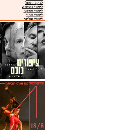
להקות מחול
לימודי העשרה
לימודי מוזיקה
לימודי מחול
לימודי קולנוע
לימודי תיאטרון
מוזיאונים
מועדונים
מקהלות
מרכזי מוזיקה
ניהול אמנים
סינמטקים
פסטיבלים
קונסרבטוריונים
תזמורות
תיאטראות
תיאטרוני ילדים