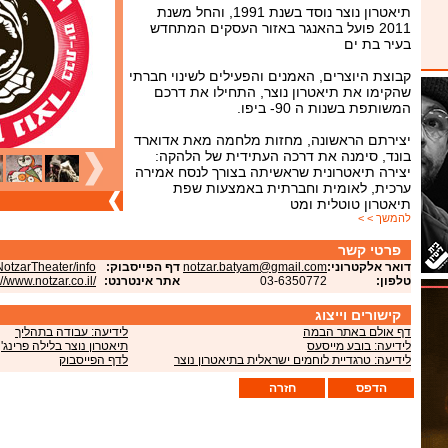
תיאטרון נוצר נוסד בשנת 1991, והחל משנת
2011 פועל בהאנגר באזור העסקים המתחדש
בעיר בת ים
קבוצת היוצרים, האמנים והפעילים לשינוי חברתי
שהקימו את תיאטרון נוצר, התחילו את דרכם
המשותפת בשנות ה 90- ביפו.
יצירתם הראשונה, מחזות מלחמה מאת אדוארד
בונד, סימנה את דרכה העתידית של הלהקה:
יצירה תיאטרונית שראשיתה בצורך לנסח אמירה
ערכית, לאומית וחברתית באמצעות שפת
תיאטרון טוטלית ומט
להמשך > >
פרטי קשר
דואר אלקטרוני:
notzar.batyam@gmail.com
דף הפייסבוק:
otzarTheater/info
טלפון:
03-6350772
אתר אינטרנט:
://www.notzar.co.il/
קישורים וייצוג
דף אולם באתר הבמה
לידיעה: עבודה בתהליך
לידיעה: בובע מייסעס
תיאטרון נוצר בלילה פרינג'
לידיעה: טרגדיית לוחמים ישראלית בתיאטרון נוצר
לדף הפייסבוק
הדפס
חזרה